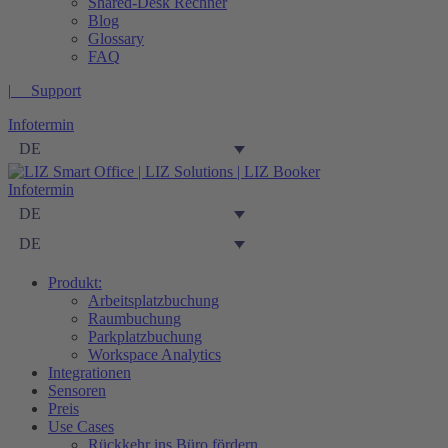
Shared-Desk Rechner
Blog
Glossary
FAQ
|‎‎‎‎‏‏‎ ‎‏‏‎ ‎‏‏‎ ‎‏ ‎‏‏‎ Support
Infotermin
DE
Infotermin
DE
DE
Produkt:
Arbeitsplatzbuchung
Raumbuchung
Parkplatzbuchung
Workspace Analytics
Integrationen
Sensoren
Preis
Use Cases
Rückkehr ins Büro fördern