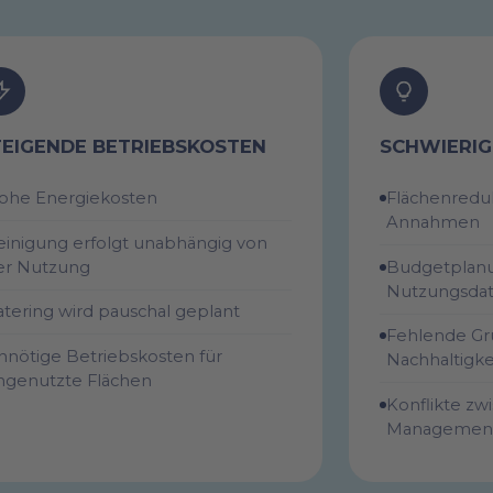
TEIGENDE BETRIEBSKOSTEN
SCHWIERIG
ohe Energiekosten
Flächenreduk
Annahmen
einigung erfolgt unabhängig von
er Nutzung
Budgetplan
Nutzungsda
atering wird pauschal geplant
Fehlende Gr
nnötige Betriebskosten für
Nachhaltigke
ngenutzte Flächen
Konflikte zwi
Management,