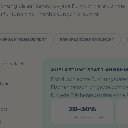
hung bis zur Sensorik – jede Funktion liefert dir die
du für fundierte Entscheidungen brauchst.
INGRAUMMANAGEMENT
PARKPLATZMANAGEMENT
sie wirklich
AUSLASTUNG STATT ANNAH
Erst durch echte Buchungsdaten 
tbar
Flächen tatsächlich gebraucht w
für jede Flächenreduktion ohne P
20–30%
sbar
Flächenkosten-Potenzial
t