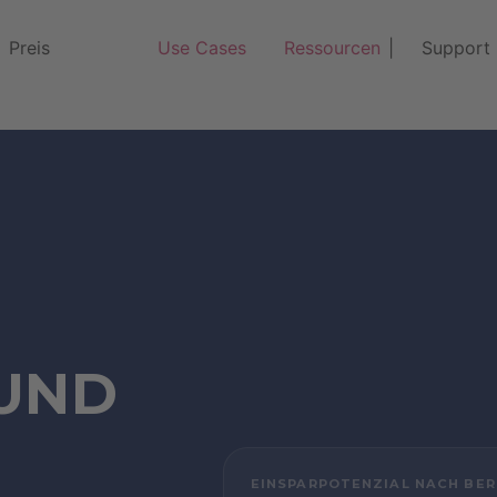
Preis
Use Cases
Ressourcen
|‎‎‎‎‏‏‎ ‎‏‏‎ ‎‏‏‎ ‎‏ ‎‏‏‎ Support
UND
EINSPARPOTENZIAL NACH BER