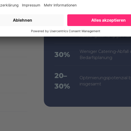
en aktiv,
Einsparpotenzial beim E
23%
belegungsbasierte Steu
Geringere Reinigungsko
10–15%
nutzungsabhängige Pla
Weniger Catering-Abfall d
30%
Bedarfsplanung
20–
Optimierungspotenzial b
insgesamt
30%