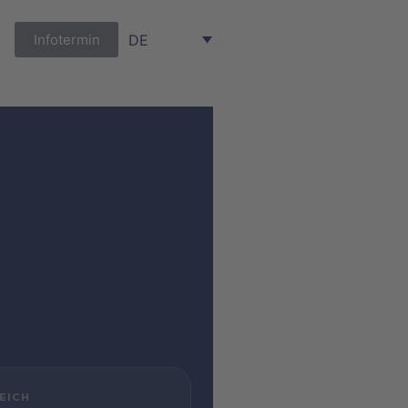
Infotermin
DE
EICH