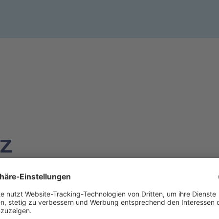
IZ
VOM KOSTENFAKTOR Z
,
STEUERBAREN UNTER
ner