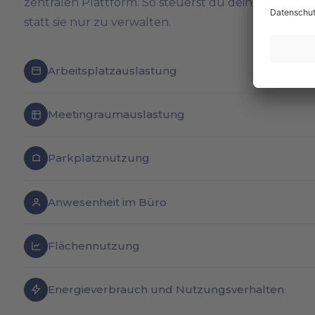
zentralen Plattform. So steuerst du deine Bürofläch
statt sie nur zu verwalten.
Arbeitsplatzauslastung
Meetingraumauslastung
Parkplatznutzung
Anwesenheit im Büro
Flächennutzung
Energieverbrauch und Nutzungsverhalten