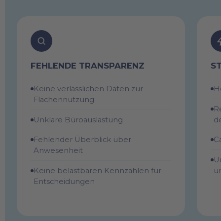
FEHLENDE TRANSPARENZ
S
Keine verlässlichen Daten zur
H
Flächennutzung
R
Unklare Büroauslastung
d
Fehlender Überblick über
C
Anwesenheit
U
Keine belastbaren Kennzahlen für
u
Entscheidungen