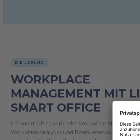
DIE LÖSUNG
WORKPLACE
MANAGEMENT MIT L
SMART OFFICE
LIZ Smart Office verbindet Workplace Management
Workplace Analytics und Ressourcenbuchung in ei