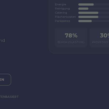
Energie
Reinigung
Catering
Flächenkosten
Parkplätze
78%
30
und
BÜROAUSLASTUNG
PROZESSEF
EN
TENBASIERT