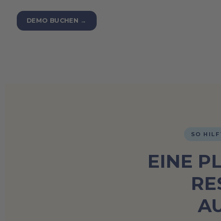
DEMO BUCHEN →
SO HILF
EINE P
RE
A