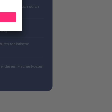
nergieverbrauch durch
erung
sten durch
nung
urch realistische
ei deinen Flächenkosten